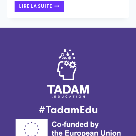
DES
LIRE LA SUITE
IDÉES
AUX
OUTILS
CONCRETS
:
RETOUR
SUR
LE
MEDIA
EDUKATHON
TADAM
#TadamEdu