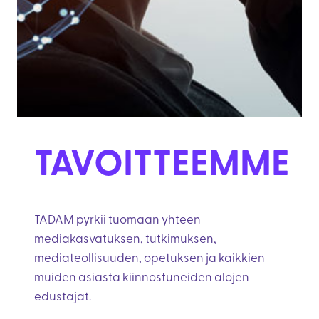
TAVOITTEEMME
TADAM pyrkii tuomaan yhteen
mediakasvatuksen, tutkimuksen,
mediateollisuuden, opetuksen ja kaikkien
muiden asiasta kiinnostuneiden alojen
edustajat.