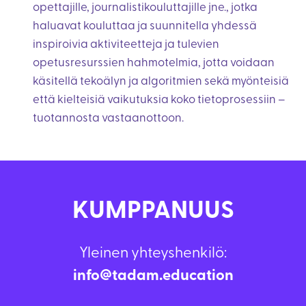
opettajille, journalistikouluttajille jne., jotka
haluavat kouluttaa ja suunnitella yhdessä
inspiroivia aktiviteetteja ja tulevien
opetusresurssien hahmotelmia, jotta voidaan
käsitellä tekoälyn ja algoritmien sekä myönteisiä
että kielteisiä vaikutuksia koko tietoprosessiin –
tuotannosta vastaanottoon.
KUMPPANUUS
Yleinen yhteyshenkilö:
info@tadam.education