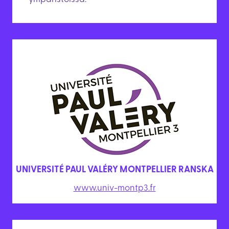
UNIVERSITÉ PAUL VALÉRY MONTPELLIER RANSKA
www.univ-montp3.fr