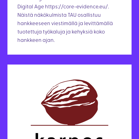
Digital Age https://core-evidence.eu/.
Näistä näkökulmista TAU osallistuu
hankkeeseen viestimällä ja levittämällä
tuotettuja työkaluja ja kehyksiä koko
hankkeen ajan.