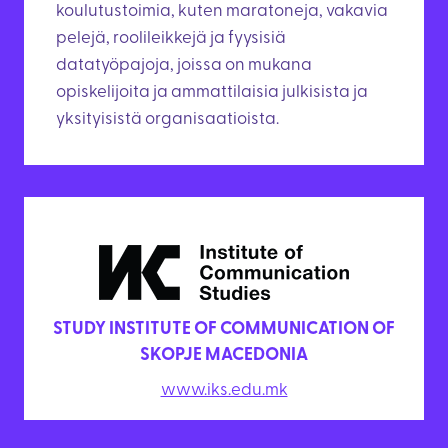
koulutustoimia, kuten maratoneja, vakavia
pelejä, roolileikkejä ja fyysisiä
datatyöpajoja, joissa on mukana
opiskelijoita ja ammattilaisia julkisista ja
yksityisistä organisaatioista.
STUDY INSTITUTE OF COMMUNICATION OF
SKOPJE MACEDONIA
www.iks.edu.mk