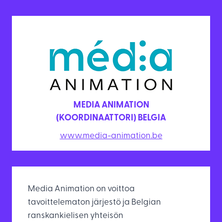
MEDIA ANIMATION
(KOORDINAATTORI) BELGIA
www.media-animation.be
Media Animation on voittoa
tavoittelematon järjestö ja Belgian
ranskankielisen yhteisön