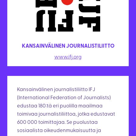
KANSAINVÄLINEN JOURNALISTILIITTO
www.ifj.org
Kansainvälinen journalistiliitto IFJ
(International Federation of Journalists)
edustaa 180:tä eri puolilla maailmaa
toimivaa journalistiliittoa, jotka edustavat
600 000 toimittajaa. Se puolustaa
sosiaalista oikeudenmukaisuutta ja