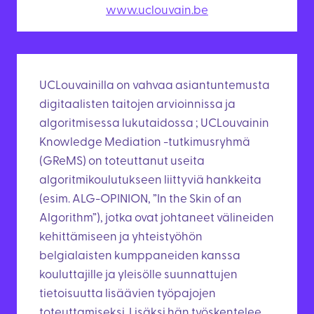
www.uclouvain.be
UCLouvainilla on vahvaa asiantuntemusta
digitaalisten taitojen arvioinnissa ja
algoritmisessa lukutaidossa ; UCLouvainin
Knowledge Mediation -tutkimusryhmä
(GReMS) on toteuttanut useita
algoritmikoulutukseen liittyviä hankkeita
(esim. ALG-OPINION, ”In the Skin of an
Algorithm”), jotka ovat johtaneet välineiden
kehittämiseen ja yhteistyöhön
belgialaisten kumppaneiden kanssa
kouluttajille ja yleisölle suunnattujen
tietoisuutta lisäävien työpajojen
toteuttamiseksi. Lisäksi hän työskentelee