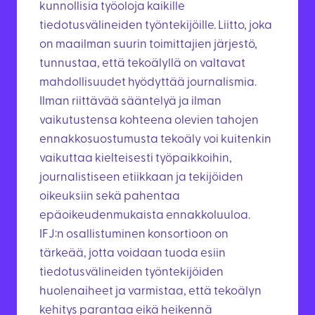
kunnollisia työoloja kaikille
tiedotusvälineiden työntekijöille. Liitto, joka
on maailman suurin toimittajien järjestö,
tunnustaa, että tekoälyllä on valtavat
mahdollisuudet hyödyttää journalismia.
Ilman riittävää sääntelyä ja ilman
vaikutustensa kohteena olevien tahojen
ennakkosuostumusta tekoäly voi kuitenkin
vaikuttaa kielteisesti työpaikkoihin,
journalistiseen etiikkaan ja tekijöiden
oikeuksiin sekä pahentaa
epäoikeudenmukaista ennakkoluuloa.
IFJ:n osallistuminen konsortioon on
tärkeää, jotta voidaan tuoda esiin
tiedotusvälineiden työntekijöiden
huolenaiheet ja varmistaa, että tekoälyn
kehitys parantaa eikä heikennä