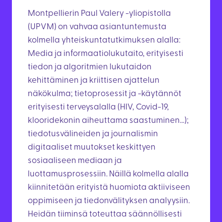
Montpellierin Paul Valery -yliopistolla
(UPVM) on vahvaa asiantuntemusta
kolmella yhteiskuntatutkimuksen alalla:
Media ja informaatiolukutaito, erityisesti
tiedon ja algoritmien lukutaidon
kehittäminen ja kriittisen ajattelun
näkökulma; tietoprosessit ja -käytännöt
erityisesti terveysalalla (HIV, Covid-19,
klooridekonin aiheuttama saastuminen…);
tiedotusvälineiden ja journalismin
digitaaliset muutokset keskittyen
sosiaaliseen mediaan ja
luottamusprosessiin. Näillä kolmella alalla
kiinnitetään erityistä huomiota aktiiviseen
oppimiseen ja tiedonvälityksen analyysiin.
Heidän tiiminsä toteuttaa säännöllisesti