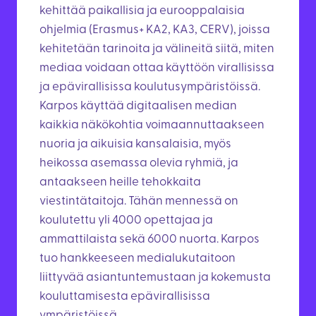
kehittää paikallisia ja eurooppalaisia
ohjelmia (Erasmus+ KA2, KA3, CERV), joissa
kehitetään tarinoita ja välineitä siitä, miten
mediaa voidaan ottaa käyttöön virallisissa
ja epävirallisissa koulutusympäristöissä.
Karpos käyttää digitaalisen median
kaikkia näkökohtia voimaannuttaakseen
nuoria ja aikuisia kansalaisia, myös
heikossa asemassa olevia ryhmiä, ja
antaakseen heille tehokkaita
viestintätaitoja. Tähän mennessä on
koulutettu yli 4000 opettajaa ja
ammattilaista sekä 6000 nuorta. Karpos
tuo hankkeeseen medialukutaitoon
liittyvää asiantuntemustaan ja kokemusta
kouluttamisesta epävirallisissa
ympäristöissä.