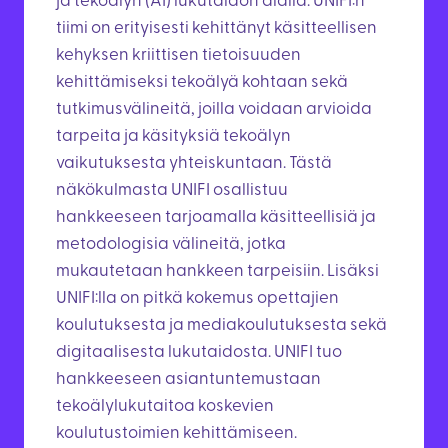
ja tekoälyn (AI) lukutaidon alalla. UNIFI:n
tiimi on erityisesti kehittänyt käsitteellisen
kehyksen kriittisen tietoisuuden
kehittämiseksi tekoälyä kohtaan sekä
tutkimusvälineitä, joilla voidaan arvioida
tarpeita ja käsityksiä tekoälyn
vaikutuksesta yhteiskuntaan. Tästä
näkökulmasta UNIFI osallistuu
hankkeeseen tarjoamalla käsitteellisiä ja
metodologisia välineitä, jotka
mukautetaan hankkeen tarpeisiin. Lisäksi
UNIFI:lla on pitkä kokemus opettajien
koulutuksesta ja mediakoulutuksesta sekä
digitaalisesta lukutaidosta. UNIFI tuo
hankkeeseen asiantuntemustaan
tekoälylukutaitoa koskevien
koulutustoimien kehittämiseen.