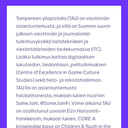
Tampereen yliopistolla (TAU) on viestinnän
asiantuntemusta, ja sillä on Suomen suurin
julkisen viestinnän ja journalismin
tutkimusyksikkö tietotekniikan ja
viestintätieteiden tiedekunnassa (ITC).
Lisäksi tutkimus kattaa digitaalisen
lukutaidon, tiedonhaun, pelitutkimuksen
(Centre of Excellence in Game Culture
Studies) sekä tieto- ja arkistohallinnon.
TAU:lla on asiantuntemusta
hackathoneista, mukaan lukien nuorten
SomeJam, @SomeJamFi. Viime aikoina TAU
on osallistunut useisiin EU:n Horisontti-
hankkeisiin, mukaan lukien, CORE: A
knowledge base on Children & Youth in the